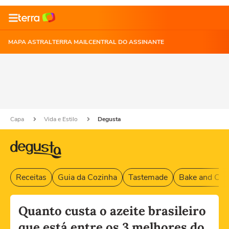
MAPA ASTRAL
TERRA MAIL
CENTRAL DO ASSINANTE
Capa
Vida e Estilo
Degusta
Receitas
Guia da Cozinha
Tastemade
Bake and Cak
Quanto custa o azeite brasileiro
que está entre os 3 melhores do