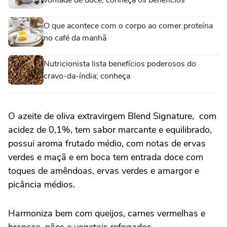
vontade de doce; conheça os benefícios
O que acontece com o corpo ao comer proteína
no café da manhã
Nutricionista lista benefícios poderosos do
cravo-da-índia; conheça
O azeite de oliva extravirgem Blend Signature, com
acidez de 0,1%, tem sabor marcante e equilibrado,
possui aroma frutado médio, com notas de ervas
verdes e maçã e em boca tem entrada doce com
toques de amêndoas, ervas verdes e amargor e
picância médios.
Harmoniza bem com queijos, carnes vermelhas e