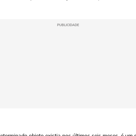
PUBLICIDADE
terminado objeto existia nos últimos seis meses, é um si