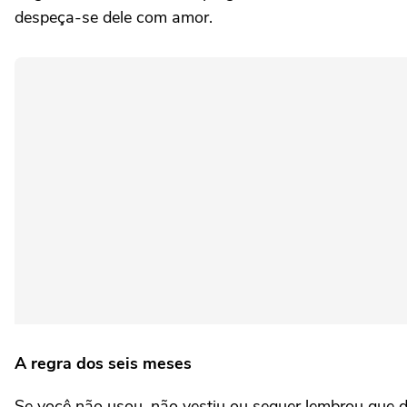
despeça-se dele com amor.
A regra dos seis meses
Se você não usou, não vestiu ou sequer lembrou que de