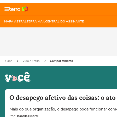
MAPA ASTRAL
TERRA MAIL
CENTRAL DO ASSINANTE
Capa
Vida e Estilo
Comportamento
O desapego afetivo das coisas: o ato
Mais do que organização, o desapego pode funcionar como
Por:
Isabella Bisordi