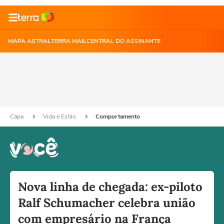
MAPA ASTRAL
TERRA MAIL
CENTRAL DO ASSINANTE
Capa
Vida e Estilo
Comportamento
Nova linha de chegada: ex-piloto
Ralf Schumacher celebra união
com empresário na França