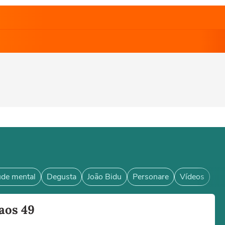
de mental
Degusta
João Bidu
Personare
Vídeos
aos 49