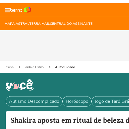
MAPA ASTRAL
TERRA MAIL
CENTRAL DO ASSINANTE
Capa
Vida e Estilo
Autocuidado
Autismo Descomplicado
Horóscopo
Jogo de Tarô Grá
Shakira aposta em ritual de beleza 