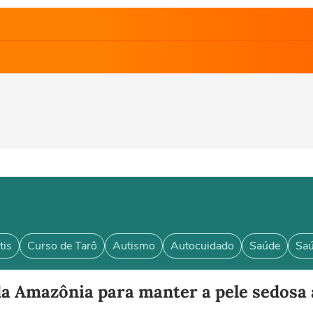
tis
Curso de Tarô
Autismo
Autocuidado
Saúde
Saú
da Amazônia para manter a pele sedosa 