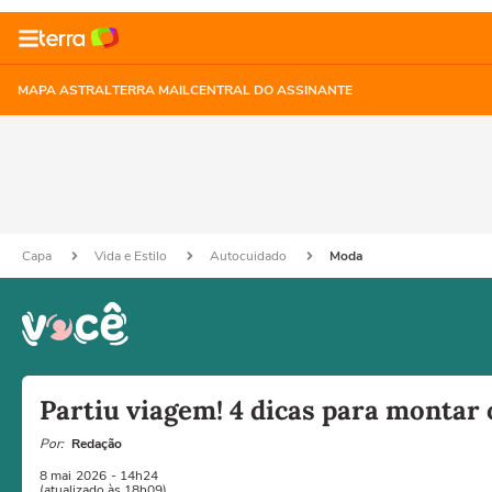
MAPA ASTRAL
TERRA MAIL
CENTRAL DO ASSINANTE
Capa
Vida e Estilo
Autocuidado
Moda
Partiu viagem! 4 dicas para montar 
Por:
Redação
8 mai
2026
- 14h24
(atualizado às 18h09)