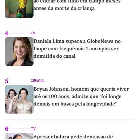
ao entrar com filho em campo meses
antes da morte da criança
4
TV
Daniela Lima supera a GloboNews no
Ibope com frequência 1 ano após ser
demitida do canal
5
CIÊNCIA
Bryan Johnson, homem que queria viver
até os 100 anos, admite que "foi longe
demais em busca pela longevidade"
6
TV
Apresentadora pede demissão de