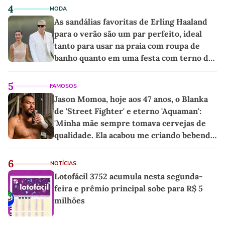
4
MODA
As sandálias favoritas de Erling Haaland
para o verão são um par perfeito, ideal
tanto para usar na praia com roupa de
banho quanto em uma festa com terno de
linho
5
FAMOSOS
Jason Momoa, hoje aos 47 anos, o Blanka
de 'Street Fighter' e eterno 'Aquaman':
'Minha mãe sempre tomava cervejas de
qualidade. Ela acabou me criando bebendo
as melhores'
6
NOTÍCIAS
Lotofácil 3752 acumula nesta segunda-
feira e prêmio principal sobe para R$ 5
milhões