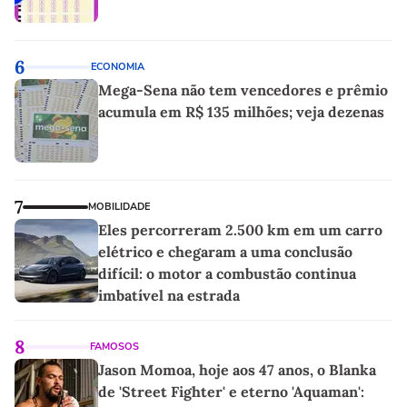
6
ECONOMIA
Mega-Sena não tem vencedores e prêmio
acumula em R$ 135 milhões; veja dezenas
7
MOBILIDADE
Eles percorreram 2.500 km em um carro
elétrico e chegaram a uma conclusão
difícil: o motor a combustão continua
imbatível na estrada
8
FAMOSOS
Jason Momoa, hoje aos 47 anos, o Blanka
de 'Street Fighter' e eterno 'Aquaman':