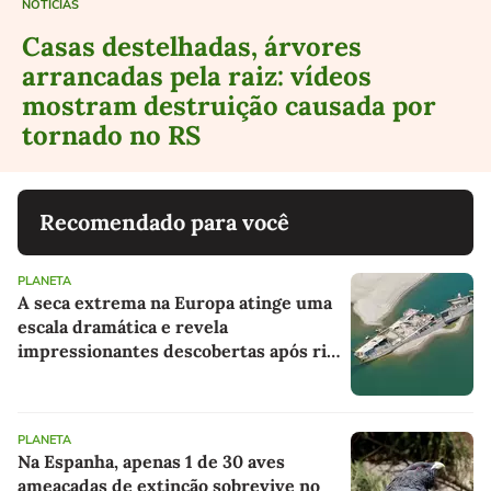
NOTÍCIAS
Casas destelhadas, árvores
arrancadas pela raiz: vídeos
mostram destruição causada por
tornado no RS
Recomendado para você
PLANETA
A seca extrema na Europa atinge uma
escala dramática e revela
impressionantes descobertas após rio
retrair e expor um naufrágio nazista e
restos de mamute
PLANETA
Na Espanha, apenas 1 de 30 aves
ameaçadas de extinção sobrevive no