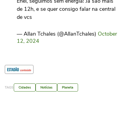
Enel, seguimos sem energia! Já são mais
de 12h, e se quer consigo falar na central
de vcs
— Allan Tchales (@AllanTchales)
October
12, 2024
TAGS
Cidades
Notícias
Planeta