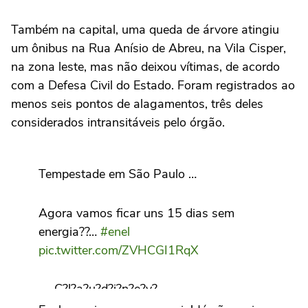
Também na capital, uma queda de árvore atingiu
um ônibus na Rua Anísio de Abreu, na Vila Cisper,
na zona leste, mas não deixou vítimas, de acordo
com a Defesa Civil do Estado. Foram registrados ao
menos seis pontos de alagamentos, três deles
considerados intransitáveis pelo órgão.
Tempestade em São Paulo …
Agora vamos ficar uns 15 dias sem
energia??…
#enel
pic.twitter.com/ZVHCGI1RqX
— C?l?a?u?d?i?n?e?y?
(@SantosClaudiney)
October 11, 2024