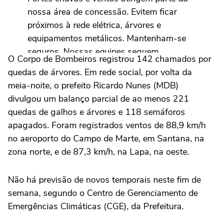
nossa área de concessão. Evitem ficar
próximos à rede elétrica, árvores e
equipamentos metálicos. Mantenham-se
seguros. Nossas equipes seguem
O Corpo de Bombeiros registrou 142 chamados por
trabalhando para restabelecer o
quedas de árvores. Em rede social, por volta da
fornecimento de energia nos locais
meia-noite, o prefeito Ricardo Nunes (MDB)
atingidos.
pic.twitter.com/4Bv5TDery4
divulgou um balanço parcial de ao menos 221
quedas de galhos e árvores e 118 semáforos
— Enel Clientes Brasil (@EnelClientesBR)
apagados. Foram registrados ventos de 88,9 km/h
October 12, 2024
no aeroporto do Campo de Marte, em Santana, na
zona norte, e de 87,3 km/h, na Lapa, na oeste.
Não há previsão de novos temporais neste fim de
semana, segundo o Centro de Gerenciamento de
Emergências Climáticas (CGE), da Prefeitura.