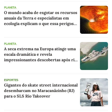
PLANETA
O mundo acaba de esgotar os recursos
anuais da Terra e especialistas em
ecologia explicam o que essa perigosa
dívida significa para o futuro
PLANETA
A seca extrema na Europa atinge uma
escala dramática e revela
impressionantes descobertas após rio
retrair e expor um naufrágio nazista e
restos de mamute
ESPORTES
Gigantes do skate street internacional
desembarcam no Maracanãzinho (RJ)
para o SLS Rio Takeover