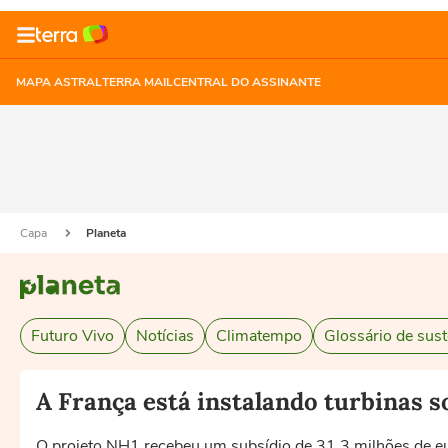
MAPA ASTRAL
TERRA MAIL
CENTRAL DO ASSINANTE
Capa
Planeta
Futuro Vivo
Notícias
Climatempo
Glossário de sust
A França está instalando turbinas s
O projeto NH1 recebeu um subsídio de 31,3 milhões de eu