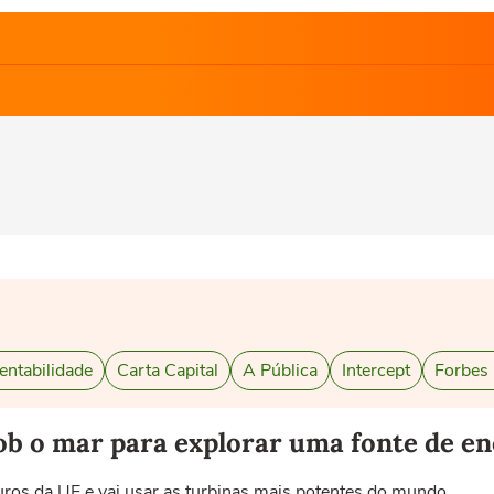
entabilidade
Carta Capital
A Pública
Intercept
Forbes
ob o mar para explorar uma fonte de en
ros da UE e vai usar as turbinas mais potentes do mundo