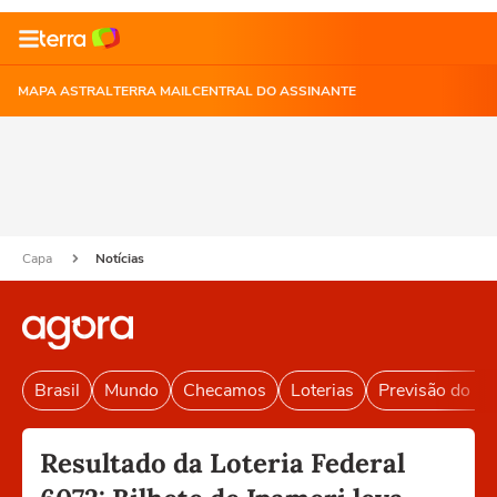
MAPA ASTRAL
TERRA MAIL
CENTRAL DO ASSINANTE
Capa
Notícias
Brasil
Mundo
Checamos
Loterias
Previsão do T
Resultado da Loteria Federal