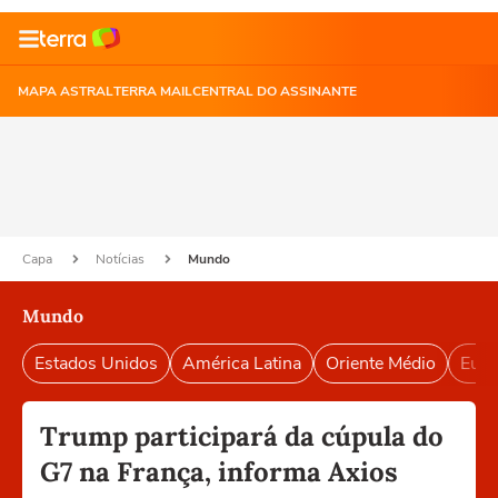
MAPA ASTRAL
TERRA MAIL
CENTRAL DO ASSINANTE
Capa
Notícias
Mundo
Mundo
Estados Unidos
América Latina
Oriente Médio
Euro
Trump participará da cúpula do
G7 na França, informa Axios