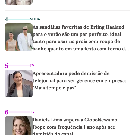
4
MODA
As sandálias favoritas de Erling Haaland
para o verão são um par perfeito, ideal
tanto para usar na praia com roupa de
banho quanto em uma festa com terno de
linho
5
TV
Apresentadora pede demissão de
telejornal para ser gerente em empresa:
"Mais tempo e paz"
6
TV
Daniela Lima supera a GloboNews no
Ibope com frequência 1 ano após ser
demitida do canal