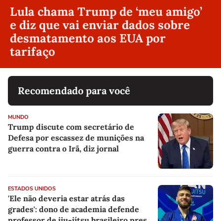
Lula chama Trump de ‘meu amigo’
e diz que vai enviar dados sobre
desmatamento aos EUA por
tarifaço
Recomendado para você
MUNDO
Trump discute com secretário de
Defesa por escassez de munições na
guerra contra o Irã, diz jornal
ESTADOS UNIDOS
'Ele não deveria estar atrás das
grades': dono de academia defende
professor de jiu-jítsu brasileiro preso