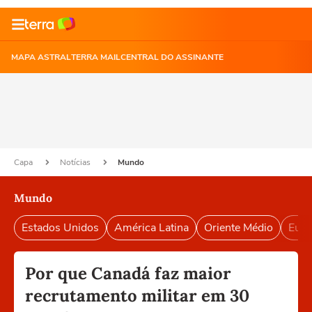
MAPA ASTRAL
TERRA MAIL
CENTRAL DO ASSINANTE
Capa
Notícias
Mundo
Mundo
Estados Unidos
América Latina
Oriente Médio
Euro
Por que Canadá faz maior
recrutamento militar em 30