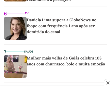
6
TV
Daniela Lima supera a GloboNews no
Ibope com frequência 1 ano após ser
demitida do canal
7
SAÚDE
Mulher mais velha de Goiás celebra 108
anos com churrasco, bolo e muita emoção
8
RECEITAS
Torta de sardinha de liquidificador:
prática, econômica e deliciosa