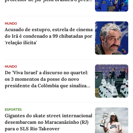
pelo ICE
MUNDO
Acusado de estupro, estrela de cinema
do Irã é condenado a 99 chibatadas por
'relação ilícita'
MUNDO
De 'Viva Israel' a discurso no quartel:
os 3 momentos da posse do novo
presidente da Colômbia que sinalizam
como será governo do país
ESPORTES
Gigantes do skate street internacional
desembarcam no Maracanãzinho (RJ)
para o SLS Rio Takeover