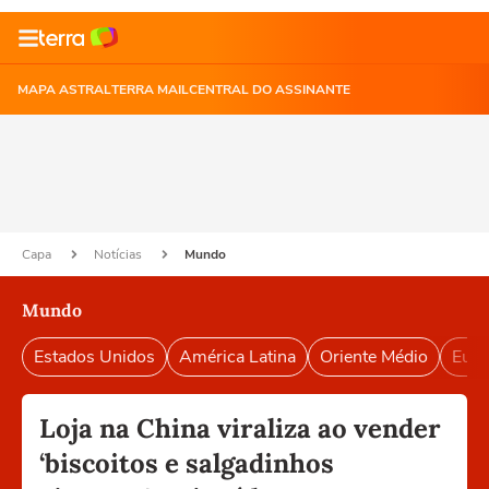
MAPA ASTRAL
TERRA MAIL
CENTRAL DO ASSINANTE
Capa
Notícias
Mundo
Mundo
Estados Unidos
América Latina
Oriente Médio
Euro
Loja na China viraliza ao vender
‘biscoitos e salgadinhos