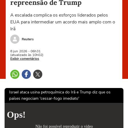
repreensão de Trump
A escalada complica os esforços liderados pelos
EUA para intermediar um acordo mais amplo com o
Irã
Reuters
8 jun
2026
- 06h31
(atualizado às 10h02)
Exibir comentários
Israel ataca usina petroquímica do Irã e Trump diz que os
países negociam 'cessar-fogo imediato'