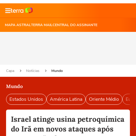
MAPA ASTRAL
TERRA MAIL
CENTRAL DO ASSINANTE
Capa
Notícias
Mundo
Mundo
Estados Unidos
América Latina
Oriente Médio
Euro
Israel atinge usina petroquímica
do Irã em novos ataques após