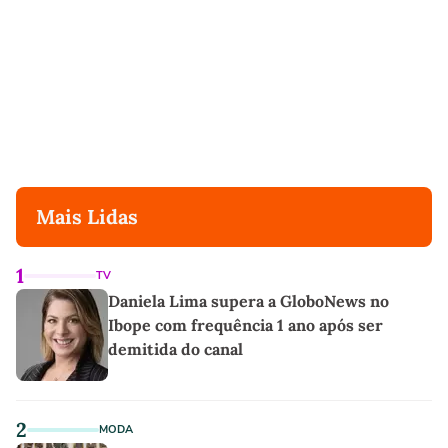
Mais Lidas
1
TV
Daniela Lima supera a GloboNews no
Ibope com frequência 1 ano após ser
demitida do canal
2
MODA