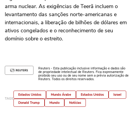
arma nuclear. As exigências de Teerã incluem o
levantamento das sanções norte-americanas e
internacionais, a liberação de bilhões de dólares em
ativos congelados e o reconhecimento de seu
domínio sobre o estreito.
Reuters - Esta publicação inclusive informação e dados são
de propriedade intelectual de Reuters. Fica expresamente
proibido seu uso ou de seu nome sem a prévia autorização de
Reuters. Todos os direitos reservados.
Estados Unidos
Mundo Árabe
Estados Unidos
Israel
TAGS
Donald Trump
Mundo
Notícias