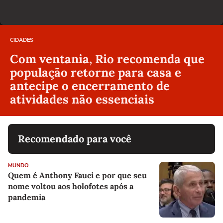
CIDADES
Com ventania, Rio recomenda que
população retorne para casa e
antecipe o encerramento de
atividades não essenciais
Recomendado para você
MUNDO
Quem é Anthony Fauci e por que seu
nome voltou aos holofotes após a
pandemia