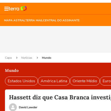
MAPA ASTRAL
TERRA MAIL
CENTRAL DO ASSINANTE
Capa
Notícias
Mundo
Mundo
Estados Unidos
América Latina
Oriente Médio
Euro
Hassett diz que Casa Branca investi
David Lawder