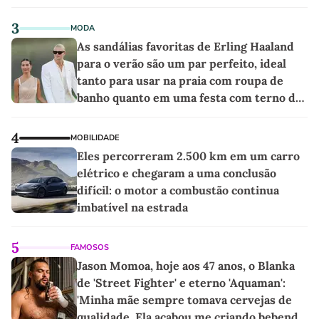
3
MODA
As sandálias favoritas de Erling Haaland
para o verão são um par perfeito, ideal
tanto para usar na praia com roupa de
banho quanto em uma festa com terno de
linho
4
MOBILIDADE
Eles percorreram 2.500 km em um carro
elétrico e chegaram a uma conclusão
difícil: o motor a combustão continua
imbatível na estrada
5
FAMOSOS
Jason Momoa, hoje aos 47 anos, o Blanka
de 'Street Fighter' e eterno 'Aquaman':
'Minha mãe sempre tomava cervejas de
qualidade. Ela acabou me criando bebendo