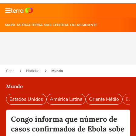
MAPA ASTRAL
TERRA MAIL
CENTRAL DO ASSINANTE
Capa
Notícias
Mundo
Mundo
Estados Unidos
América Latina
Oriente Médio
Euro
Congo informa que número de
casos confirmados de Ebola sobe