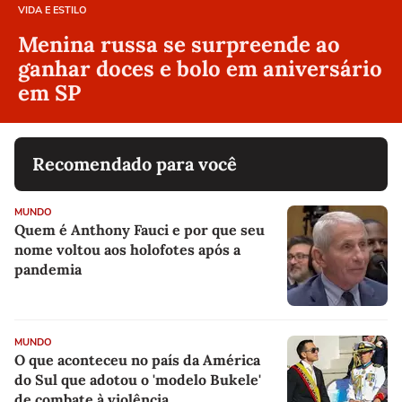
VIDA E ESTILO
Menina russa se surpreende ao
ganhar doces e bolo em aniversário
em SP
Recomendado para você
MUNDO
Quem é Anthony Fauci e por que seu
nome voltou aos holofotes após a
pandemia
MUNDO
O que aconteceu no país da América
do Sul que adotou o 'modelo Bukele'
de combate à violência