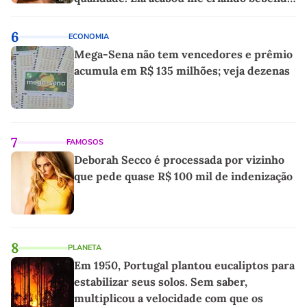
as melhores'
6
ECONOMIA
Mega-Sena não tem vencedores e prêmio
acumula em R$ 135 milhões; veja dezenas
7
FAMOSOS
Deborah Secco é processada por vizinho
que pede quase R$ 100 mil de indenização
8
PLANETA
Em 1950, Portugal plantou eucaliptos para
estabilizar seus solos. Sem saber,
multiplicou a velocidade com que os