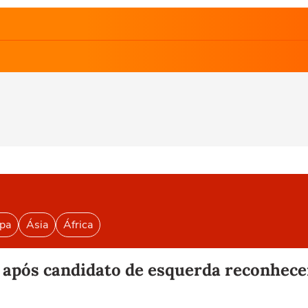
pa
Ásia
África
l após candidato de esquerda reconhece