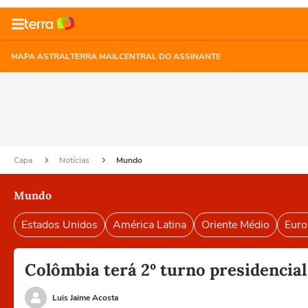
MAPA ASTRAL
TERRA MAIL
CENTRAL DO ASSINANTE
Capa
Notícias
Mundo
Mundo
Estados Unidos
América Latina
Oriente Médio
Euro
Colômbia terá 2º turno presidencia
Luis Jaime Acosta