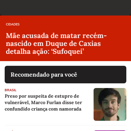
CIDADES
Mãe acusada de matar recém-
nascido em Duque de Caxias
detalha ação: ‘Sufoquei’
Recomendado para você
BRASIL
Preso por suspeita de estupro de
vulnerável, Marco Furlan disse ter
confundido criança com namorada