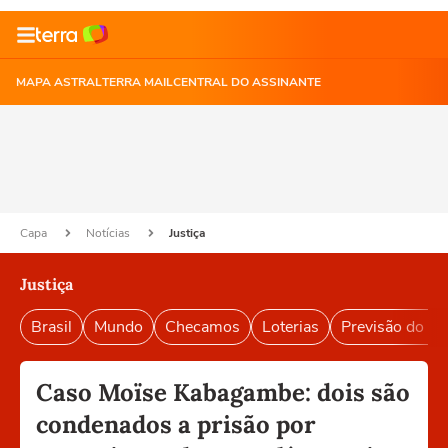
MAPA ASTRAL
TERRA MAIL
CENTRAL DO ASSINANTE
Capa
Notícias
Justiça
Justiça
Brasil
Mundo
Checamos
Loterias
Previsão do T
Caso Moïse Kabagambe: dois são
condenados a prisão por