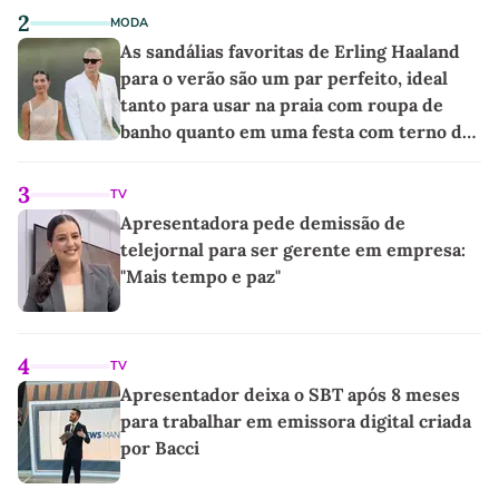
2
MODA
As sandálias favoritas de Erling Haaland
para o verão são um par perfeito, ideal
tanto para usar na praia com roupa de
banho quanto em uma festa com terno de
linho
3
TV
Apresentadora pede demissão de
telejornal para ser gerente em empresa:
"Mais tempo e paz"
4
TV
Apresentador deixa o SBT após 8 meses
para trabalhar em emissora digital criada
por Bacci