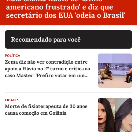
americano frustrado' e diz que
secretário dos EUA 'odeia o Brasil'
Recomendado para você
POLÍTICA
Zema diz não ver contradição entre
apoio a Flávio no 2º turno e crítica ao
caso Master: 'Prefiro votar em um
copo a votar no PT'
CIDADES
Morte de fisioterapeuta de 30 anos
causa comoção em Goiânia