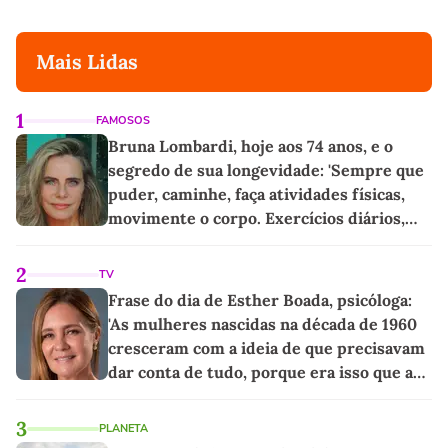
Mais Lidas
1
FAMOSOS
Bruna Lombardi, hoje aos 74 anos, e o
segredo de sua longevidade: 'Sempre que
puder, caminhe, faça atividades físicas,
movimente o corpo. Exercícios diários,
mesmo pequenos, são libertadores'
2
TV
Frase do dia de Esther Boada, psicóloga:
'As mulheres nascidas na década de 1960
cresceram com a ideia de que precisavam
dar conta de tudo, porque era isso que a
sociedade exigia'
3
PLANETA