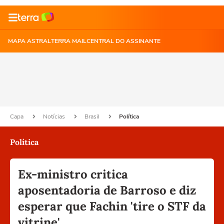
MAPA ASTRAL
TERRA MAIL
CENTRAL DO ASSINANTE
Capa
Notícias
Brasil
Política
Política
Ex-ministro critica
aposentadoria de Barroso e diz
esperar que Fachin 'tire o STF da
vitrine'