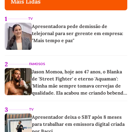
Mais Lidas
1
TV
Apresentadora pede demissão de
telejornal para ser gerente em empresa:
"Mais tempo e paz"
2
FAMOSOS
Jason Momoa, hoje aos 47 anos, o Blanka
de 'Street Fighter' e eterno 'Aquaman':
'Minha mãe sempre tomava cervejas de
qualidade. Ela acabou me criando bebendo
as melhores'
3
TV
Apresentador deixa o SBT após 8 meses
para trabalhar em emissora digital criada
por Bacci