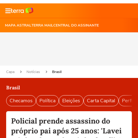
MAPA ASTRAL
TERRA MAIL
CENTRAL DO ASSINANTE
Capa
Notícias
Brasil
Brasil
Checamos
Política
Eleições
Carta Capital
Perfil B
Policial prende assassino do
próprio pai após 25 anos: 'Lavei