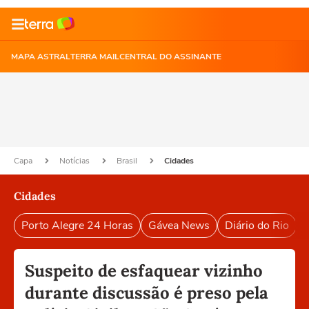
MAPA ASTRAL
TERRA MAIL
CENTRAL DO ASSINANTE
Capa
Notícias
Brasil
Cidades
Cidades
Porto Alegre 24 Horas
Gávea News
Diário do Rio
P
Suspeito de esfaquear vizinho
durante discussão é preso pela