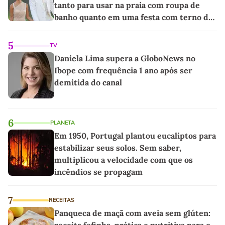
tanto para usar na praia com roupa de
banho quanto em uma festa com terno de
linho
5
TV
Daniela Lima supera a GloboNews no
Ibope com frequência 1 ano após ser
demitida do canal
6
PLANETA
Em 1950, Portugal plantou eucaliptos para
estabilizar seus solos. Sem saber,
multiplicou a velocidade com que os
incêndios se propagam
7
RECEITAS
Panqueca de maçã com aveia sem glúten:
receita fofinha, prática e nutritiva para o