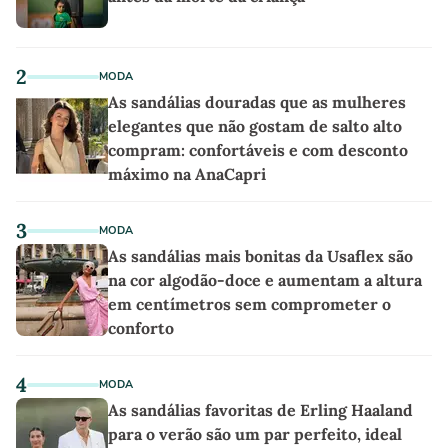
2
MODA
As sandálias douradas que as mulheres
elegantes que não gostam de salto alto
compram: confortáveis e com desconto
máximo na AnaCapri
3
MODA
As sandálias mais bonitas da Usaflex são
na cor algodão-doce e aumentam a altura
em centímetros sem comprometer o
conforto
4
MODA
As sandálias favoritas de Erling Haaland
para o verão são um par perfeito, ideal