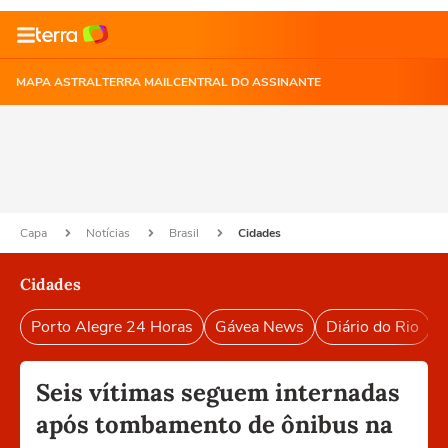
MAPA ASTRAL
TERRA MAIL
CENTRAL DO ASSINANTE
Capa
Notícias
Brasil
Cidades
Cidades
Porto Alegre 24 Horas
Gávea News
Diário do Rio
P
Seis vítimas seguem internadas
após tombamento de ônibus na