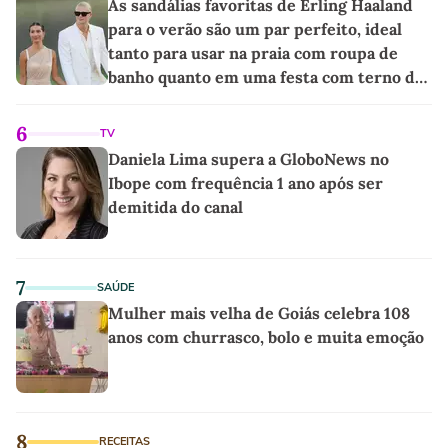
As sandálias favoritas de Erling Haaland
para o verão são um par perfeito, ideal
tanto para usar na praia com roupa de
banho quanto em uma festa com terno de
linho
6
TV
Daniela Lima supera a GloboNews no
Ibope com frequência 1 ano após ser
demitida do canal
7
SAÚDE
Mulher mais velha de Goiás celebra 108
anos com churrasco, bolo e muita emoção
8
RECEITAS