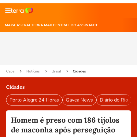
MAPA ASTRAL
TERRA MAIL
CENTRAL DO ASSINANTE
Capa
Notícias
Brasil
Cidades
Cidades
Porto Alegre 24 Horas
Gávea News
Diário do Rio
P
Homem é preso com 186 tijolos
de maconha após perseguição