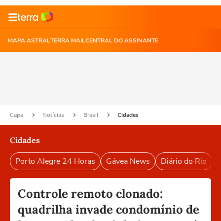
MAPA ASTRAL
TERRA MAIL
CENTRAL DO ASSINANTE
Capa
Notícias
Brasil
Cidades
Cidades
Porto Alegre 24 Horas
Gávea News
Diário do Rio
P
Controle remoto clonado:
quadrilha invade condomínio de