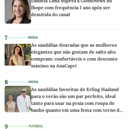
Daniela Lima supera a GloboNews no
Ibope com frequência 1 ano após ser
demitida do canal
7
MODA
As sandálias douradas que as mulheres
elegantes que não gostam de salto alto
compram: confortáveis e com desconto
máximo na AnaCapri
8
MODA
As sandálias favoritas de Erling Haaland
para o verão são um par perfeito, ideal
tanto para usar na praia com roupa de
banho quanto em uma festa com terno de
linho
9
FUTEBOL