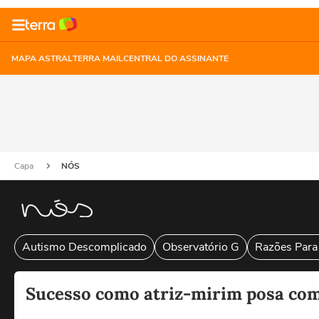
MAPA ASTRAL
TERRA MAIL
CENTRAL DO ASSINANTE
Capa
NÓS
Autismo Descomplicado
Observatório G
Razões Para
Sucesso como atriz-mirim posa com 