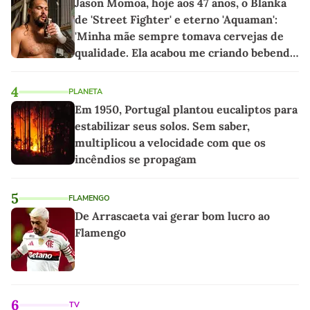
Jason Momoa, hoje aos 47 anos, o Blanka
de 'Street Fighter' e eterno 'Aquaman':
'Minha mãe sempre tomava cervejas de
qualidade. Ela acabou me criando bebendo
as melhores'
4
PLANETA
Em 1950, Portugal plantou eucaliptos para
estabilizar seus solos. Sem saber,
multiplicou a velocidade com que os
incêndios se propagam
5
FLAMENGO
De Arrascaeta vai gerar bom lucro ao
Flamengo
6
TV