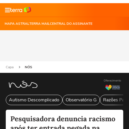
MAPA ASTRAL
TERRA MAIL
CENTRAL DO ASSINANTE
Capa
NÓS
Oferecimento
Autismo Descomplicado
Observatório G
Razões Para
Pesquisadora denuncia racismo
após ter entrada negada na