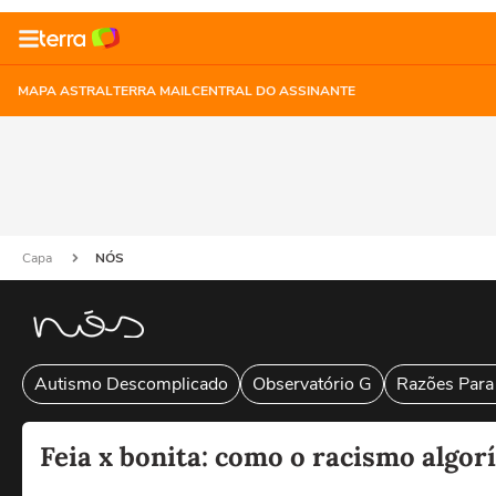
MAPA ASTRAL
TERRA MAIL
CENTRAL DO ASSINANTE
Capa
NÓS
Autismo Descomplicado
Observatório G
Razões Para
Feia x bonita: como o racismo algo