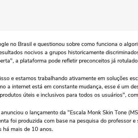
le no Brasil e questionou sobre como funciona o algor
resultados nocivos a grupos historicamente discriminado
a", a plataforma pode refletir preconceitos já rotulados
so e estamos trabalhando ativamente em soluções escal
omo a internet está em constante mudança, esse é um de
rodutos úteis e inclusivos para todos os usuários", com
unciou o lançamento da "Escala Monk Skin Tone (MST)",
nta foi produzida com base na pesquisa do professor e 
s há mais de 10 anos.