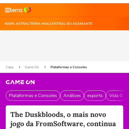
MAPA ASTRAL
TERRA MAIL
CENTRAL DO ASSINANTE
Capa
Game On
Plataformas e Consoles
Plataformas e Consoles
Análises
esports
Vida Gam
The Duskbloods, o mais novo
jogo da FromSoftware, continua