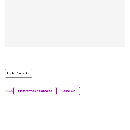
Fonte: Game On
TAGS
Plataformas e Consoles
Game On