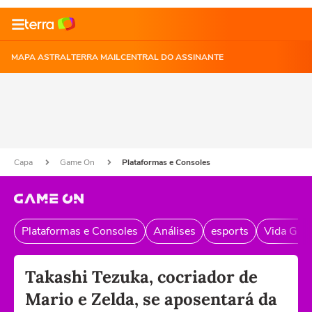
MAPA ASTRAL
TERRA MAIL
CENTRAL DO ASSINANTE
Capa
Game On
Plataformas e Consoles
Plataformas e Consoles
Análises
esports
Vida Gam
Takashi Tezuka, cocriador de
Mario e Zelda, se aposentará da