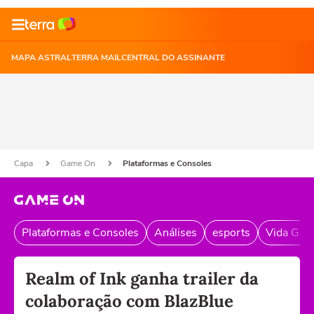
MAPA ASTRAL
TERRA MAIL
CENTRAL DO ASSINANTE
Capa
Game On
Plataformas e Consoles
Plataformas e Consoles
Análises
esports
Vida Gam
Realm of Ink ganha trailer da
colaboração com BlazBlue