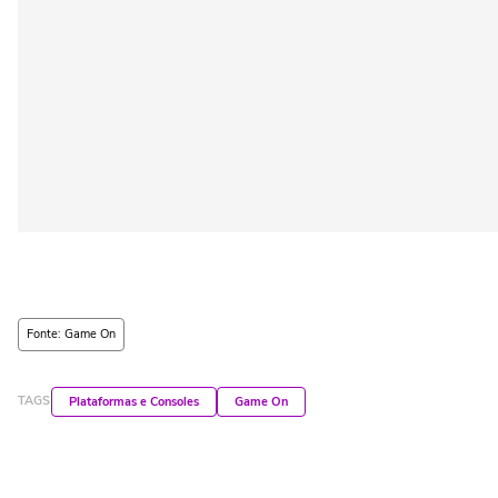
Fonte: Game On
TAGS
Plataformas e Consoles
Game On