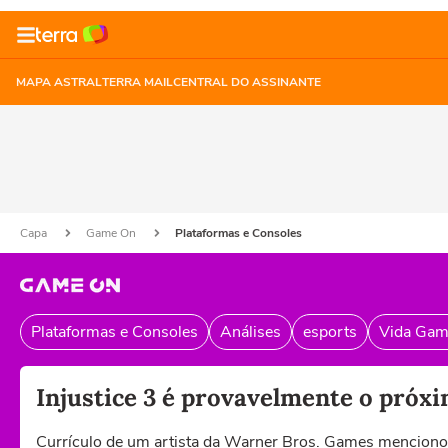
MAPA ASTRAL
TERRA MAIL
CENTRAL DO ASSINANTE
Capa
Game On
Plataformas e Consoles
Plataformas e Consoles
Análises
esports
Vida Gam
Injustice 3 é provavelmente o próx
Currículo de um artista da Warner Bros. Games mencion