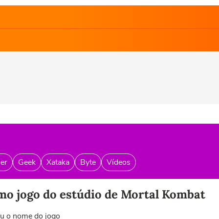
er
Geek
Xataka
Byte
Vídeos
imo jogo do estúdio de Mortal Kombat
ou o nome do jogo