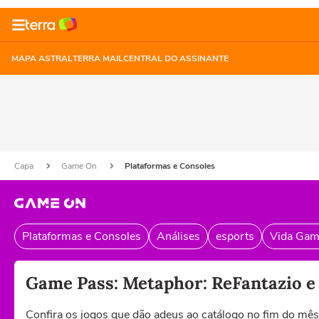
MAPA ASTRAL
TERRA MAIL
CENTRAL DO ASSINANTE
Capa
Game On
Plataformas e Consoles
Plataformas e Consoles
Análises
esports
Vida Gam
Game Pass: Metaphor: ReFantazio e 
Confira os jogos que dão adeus ao catálogo no fim do mês