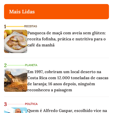
Mais Lidas
1
RECEITAS
Panqueca de maçã com aveia sem glúten:
receita fofinha, prática e nutritiva para o
café da manhã
2
PLANETA
Em 1997, cobriram um local deserto na
Costa Rica com 12.000 toneladas de cascas
de laranja; 16 anos depois, ninguém
reconheceu a paisagem
3
POLÍTICA
Quem é Alfredo Gaspar, escolhido vice na