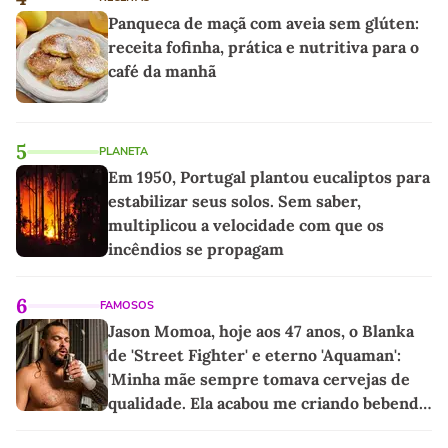
Panqueca de maçã com aveia sem glúten:
receita fofinha, prática e nutritiva para o
café da manhã
5
PLANETA
Em 1950, Portugal plantou eucaliptos para
estabilizar seus solos. Sem saber,
multiplicou a velocidade com que os
incêndios se propagam
6
FAMOSOS
Jason Momoa, hoje aos 47 anos, o Blanka
de 'Street Fighter' e eterno 'Aquaman':
'Minha mãe sempre tomava cervejas de
qualidade. Ela acabou me criando bebendo
as melhores'