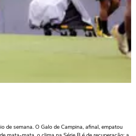
eio de semana. O Galo de Campina, afinal, empatou
de mata-mata, o clima na Série B é de recuperação: a