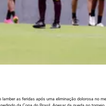
o lamber as feridas após uma eliminação dolorosa no m
pedindo da Copa do Brasil. Apesar da queda no torneio 