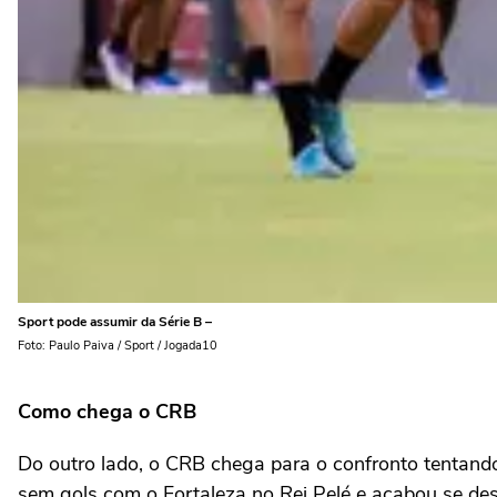
Sport pode assumir da Série B –
Foto: Paulo Paiva / Sport / Jogada10
Como chega o CRB
Do outro lado, o CRB chega para o confronto tentand
sem gols com o Fortaleza no Rei Pelé e acabou se des