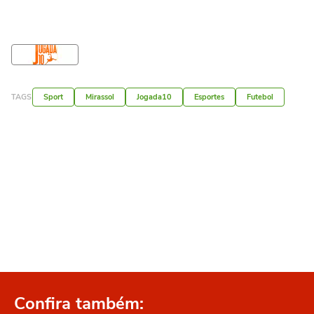
TAGS
Sport
Mirassol
Jogada10
Esportes
Futebol
Confira também: