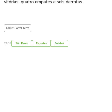
vitórias, quatro empates e seis derrotas.
Fonte: Portal Terra
TAGS
São Paulo
Esportes
Futebol