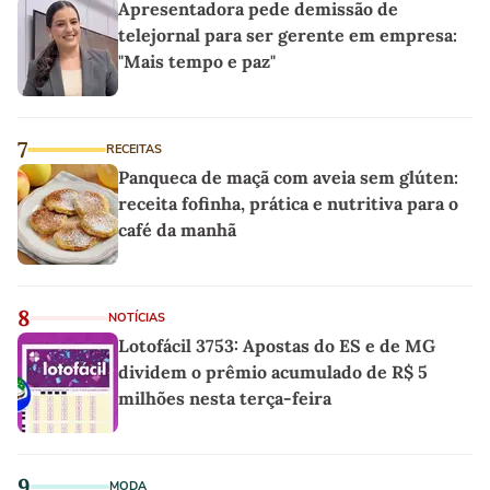
Apresentadora pede demissão de
telejornal para ser gerente em empresa:
"Mais tempo e paz"
7
RECEITAS
Panqueca de maçã com aveia sem glúten:
receita fofinha, prática e nutritiva para o
café da manhã
8
NOTÍCIAS
Lotofácil 3753: Apostas do ES e de MG
dividem o prêmio acumulado de R$ 5
milhões nesta terça-feira
9
MODA