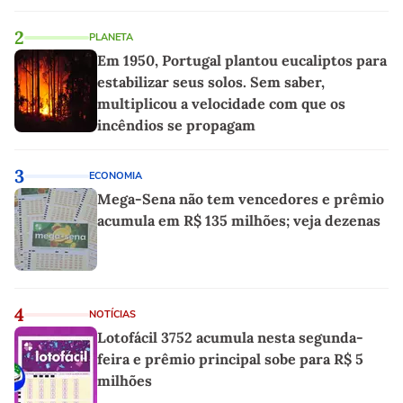
2
PLANETA
Em 1950, Portugal plantou eucaliptos para
estabilizar seus solos. Sem saber,
multiplicou a velocidade com que os
incêndios se propagam
3
ECONOMIA
Mega-Sena não tem vencedores e prêmio
acumula em R$ 135 milhões; veja dezenas
4
NOTÍCIAS
Lotofácil 3752 acumula nesta segunda-
feira e prêmio principal sobe para R$ 5
milhões