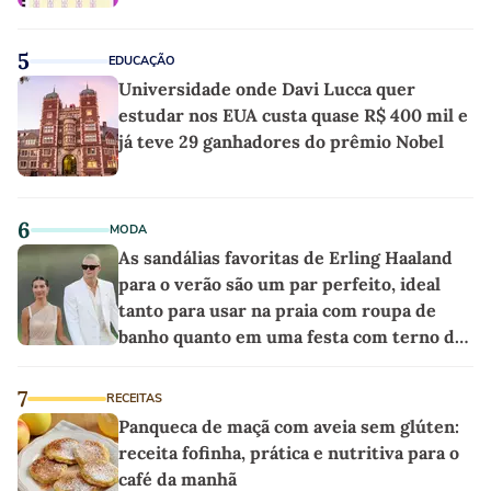
5
EDUCAÇÃO
Universidade onde Davi Lucca quer
estudar nos EUA custa quase R$ 400 mil e
já teve 29 ganhadores do prêmio Nobel
6
MODA
As sandálias favoritas de Erling Haaland
para o verão são um par perfeito, ideal
tanto para usar na praia com roupa de
banho quanto em uma festa com terno de
linho
7
RECEITAS
Panqueca de maçã com aveia sem glúten:
receita fofinha, prática e nutritiva para o
café da manhã