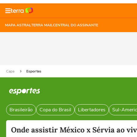
MAPA ASTRAL
TERRA MAIL
CENTRAL DO ASSINANTE
Capa
Esportes
Brasileirão
Copa do Brasil
Libertadores
Sul-Ameri
Onde assistir México x Sérvia ao vi