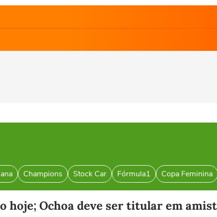
cana
Champions
Stock Car
Fórmula1
Copa Feminina
vo hoje; Ochoa deve ser titular em amis