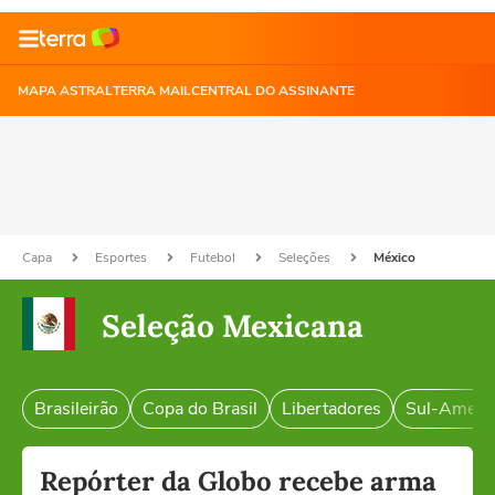
MAPA ASTRAL
TERRA MAIL
CENTRAL DO ASSINANTE
Capa
Esportes
Futebol
Seleções
México
Seleção Mexicana
Brasileirão
Copa do Brasil
Libertadores
Sul-Ameri
Repórter da Globo recebe arma