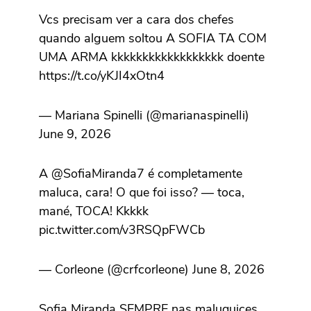
Vcs precisam ver a cara dos chefes
quando alguem soltou A SOFIA TA COM
UMA ARMA kkkkkkkkkkkkkkkkkk doente
https://t.co/yKJI4xOtn4
— Mariana Spinelli (@marianaspinelIi)
June 9, 2026
A @SofiaMiranda7 é completamente
maluca, cara! O que foi isso? — toca,
mané, TOCA! Kkkkk
pic.twitter.com/v3RSQpFWCb
— Corleone (@crfcorleone) June 8, 2026
Sofia Miranda SEMPRE nas maluquices