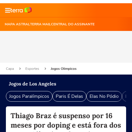
MAPA ASTRAL
TERRA MAIL
CENTRAL DO ASSINANTE
Capa
Esportes
Jogos Olimpicos
Jogos de Los Angeles
Jogos Paralímpicos
Paris É Delas
Elas No Pódio
Lu
Thiago Braz é suspenso por 16
meses por doping e está fora dos