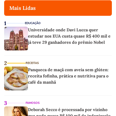
Mais Lidas
1
EDUCAÇÃO
Universidade onde Davi Lucca quer
estudar nos EUA custa quase R$ 400 mil e
já teve 29 ganhadores do prêmio Nobel
2
RECEITAS
Panqueca de maçã com aveia sem glúten:
receita fofinha, prática e nutritiva para o
café da manhã
3
FAMOSOS
Deborah Secco é processada por vizinho
que pede quase R$ 100 mil de indenização