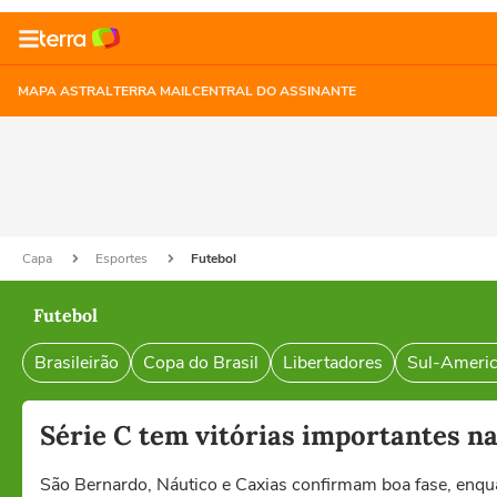
MAPA ASTRAL
TERRA MAIL
CENTRAL DO ASSINANTE
Capa
Esportes
Futebol
Futebol
Brasileirão
Copa do Brasil
Libertadores
Sul-Ameri
Série C tem vitórias importantes na
São Bernardo, Náutico e Caxias confirmam boa fase, enq