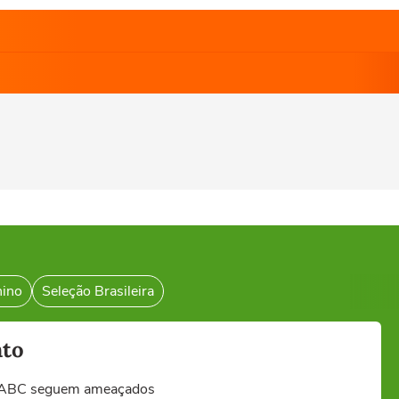
nino
Seleção Brasileira
nto
ô e ABC seguem ameaçados