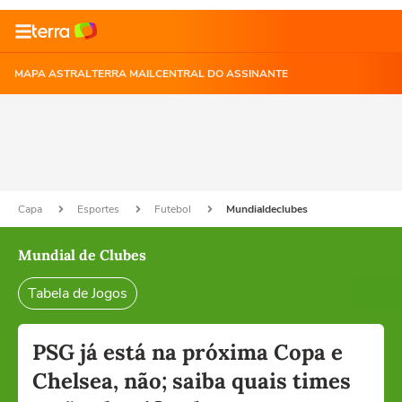
MAPA ASTRAL
TERRA MAIL
CENTRAL DO ASSINANTE
Capa
Esportes
Futebol
Mundialdeclubes
Mundial de Clubes
Tabela de Jogos
PSG já está na próxima Copa e
Chelsea, não; saiba quais times