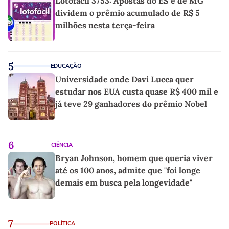
Lotofácil 3753: Apostas do ES e de MG
dividem o prêmio acumulado de R$ 5
milhões nesta terça-feira
5
EDUCAÇÃO
Universidade onde Davi Lucca quer
estudar nos EUA custa quase R$ 400 mil e
já teve 29 ganhadores do prêmio Nobel
6
CIÊNCIA
Bryan Johnson, homem que queria viver
até os 100 anos, admite que "foi longe
demais em busca pela longevidade"
7
POLÍTICA