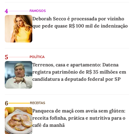
4
FAMOSOS
Deborah Secco é processada por vizinho
que pede quase R$ 100 mil de indenização
5
POLÍTICA
Terrenos, casa e apartamento: Datena
registra patrimônio de R$ 35 milhões em
candidatura a deputado federal por SP
6
RECEITAS
Panqueca de maçã com aveia sem glúten:
receita fofinha, prática e nutritiva para o
café da manhã