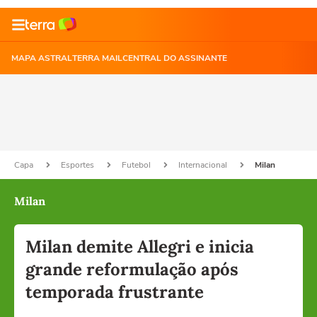
MAPA ASTRAL
TERRA MAIL
CENTRAL DO ASSINANTE
Capa
Esportes
Futebol
Internacional
Milan
Milan
Milan demite Allegri e inicia
grande reformulação após
temporada frustrante