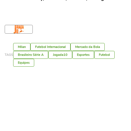
Milan
Futebol Internacional
Mercado da Bola
TAGS
Brasileiro Série A
Jogada10
Esportes
Futebol
Equipes